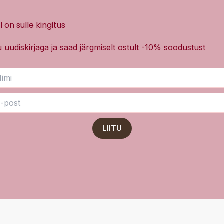
l on sulle kingitus
tu uudiskirjaga ja saad järgmiselt ostult -10% soodustust
LIITU