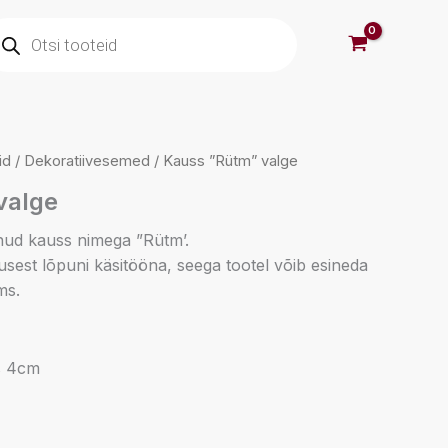
oducts
arch
id
/
Dekoratiivesemed
/ Kauss ”Rütm” valge
valge
inud kauss nimega ”Rütm’.
sest lõpuni käsitööna, seega tootel võib esineda
ms.
s 4cm