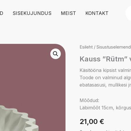
Pr
D
SISEKUJUNDUS
MEIST
KONTAKT
se
Esileht
/
Sisustuselemend
Kauss ”Rütm” 
Käsitööna kipsist valm
Toode on valminud algu
ebatasasusi, mullikesi j
Mõõdud:
Läbimõõt 15cm, kõrgu
21,00
€