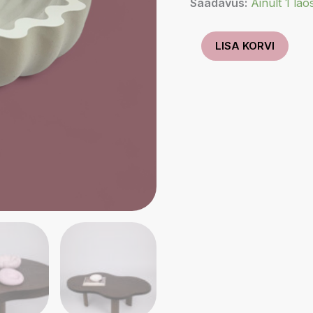
Saadavus:
Ainult 1 lao
Kauss
LISA KORVI
''Rütm''
valge
kogus