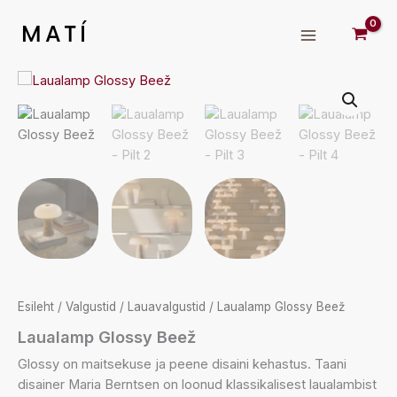
Skip
to
MATÍ
content
Esileht
/
Valgustid
/
Lauavalgustid
/ Laualamp Glossy Beež
Laualamp Glossy Beež
Glossy on maitsekuse ja peene disaini kehastus. Taani
disainer Maria Berntsen on loonud klassikalisest laualambist