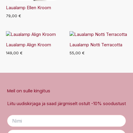
Laualamp Ellen Kroom
79,00
€
Laualamp Align Kroom
Laualamp Notti Terracotta
149,00
€
55,00
€
Meil on sulle kingitus
Liitu uudiskirjaga ja saad järgmiselt ostult -10% soodustust