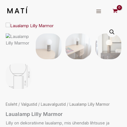
Skip
to
MATÍ
content
Esileht
/
Valgustid
/
Lauavalgustid
/ Laualamp Lilly Marmor
Laualamp Lilly Marmor
Lilly on dekoratiivne laualamp, mis ühendab lihtsuse ja