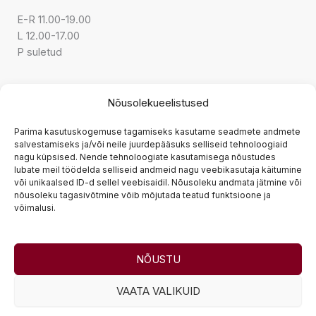
E-R 11.00-19.00
L 12.00-17.00
P suletud
KONTAKT
Nõusolekueelistused
Parima kasutuskogemuse tagamiseks kasutame seadmete andmete
Tarnetingimused
salvestamiseks ja/või neile juurdepääsuks selliseid tehnoloogiaid
nagu küpsised. Nende tehnoloogiate kasutamisega nõustudes
Tagastamine
lubate meil töödelda selliseid andmeid nagu veebikasutaja käitumine
Privaatsuspoliitika
või unikaalsed ID-d sellel veebisaidil. Nõusoleku andmata jätmine või
nõusoleku tagasivõtmine võib mõjutada teatud funktsioone ja
Müügitingimused
võimalusi.
Järelmaks
NÕUSTU
© 2026 MATÍ | koduleht -
Veebitaja
VAATA VALIKUID
Mati