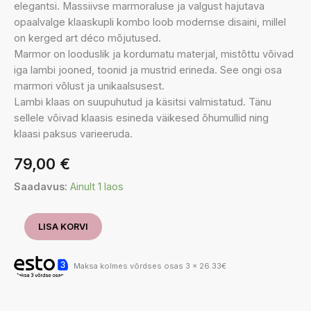
elegantsi. Massiivse marmoraluse ja valgust hajutava
opaalvalge klaaskupli kombo loob modernse disaini, millel
on kerged art déco mõjutused.
Marmor on looduslik ja kordumatu materjal, mistõttu võivad
iga lambi jooned, toonid ja mustrid erineda. See ongi osa
marmori võlust ja unikaalsusest.
Lambi klaas on suupuhutud ja käsitsi valmistatud. Tänu
sellele võivad klaasis esineda väikesed õhumullid ning
klaasi paksus varieeruda.
79,00
€
Saadavus:
Ainult 1 laos
Laualamp
LISA KORVI
Lilly
Marmor
kogus
Maksa kolmes võrdses osas 3 x 26.33€