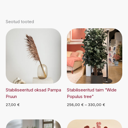
Seotud tooted
Stabiliseeritud oksad Pampa
Stabiliseeritud taim “Wide
Pruun
Populus tree”
Hinnavahemi
27,00
€
256,00
€
–
330,00
€
256,00 €
kuni
330,00 €