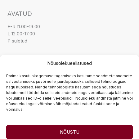
AVATUD
E-R 11.00-19.00
L 12.00-17.00
P suletud
KONTAKT
Nõusolekueelistused
Parima kasutuskogemuse tagamiseks kasutame seadmete andmete
Tarnetingimused
salvestamiseks ja/või neile juurdepääsuks selliseid tehnoloogiaid
nagu küpsised. Nende tehnoloogiate kasutamisega nõustudes
Tagastamine
lubate meil töödelda selliseid andmeid nagu veebikasutaja käitumine
Privaatsuspoliitika
või unikaalsed ID-d sellel veebisaidil. Nõusoleku andmata jätmine või
nõusoleku tagasivõtmine võib mõjutada teatud funktsioone ja
Müügitingimused
võimalusi.
Järelmaks
NÕUSTU