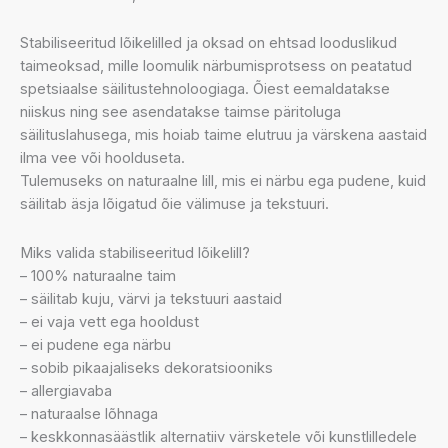
Stabiliseeritud lõikelilled ja oksad on ehtsad looduslikud
taimeoksad, mille loomulik närbumisprotsess on peatatud
spetsiaalse säilitustehnoloogiaga. Õiest eemaldatakse
niiskus ning see asendatakse taimse päritoluga
säilituslahusega, mis hoiab taime elutruu ja värskena aastaid
ilma vee või hoolduseta.
Tulemuseks on naturaalne lill, mis ei närbu ega pudene, kuid
säilitab äsja lõigatud õie välimuse ja tekstuuri.
Miks valida stabiliseeritud lõikelill?
– 100% naturaalne taim
– säilitab kuju, värvi ja tekstuuri aastaid
– ei vaja vett ega hooldust
– ei pudene ega närbu
– sobib pikaajaliseks dekoratsiooniks
– allergiavaba
– naturaalse lõhnaga
– keskkonnasäästlik alternatiiv värsketele või kunstlilledele