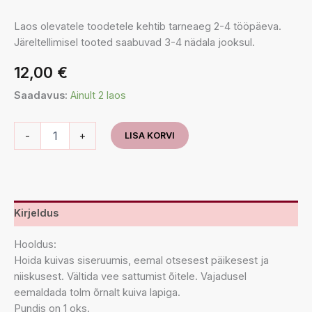
Laos olevatele toodetele kehtib tarneaeg 2-4 tööpäeva.
Järeltellimisel tooted saabuvad 3-4 nädala jooksul.
12,00
€
Saadavus:
Ainult 2 laos
Stabiliseeritud
-
+
LISA KORVI
oksad
Phoenix
Canariensis
roheline
kogus
Kirjeldus
Hooldus:
Hoida kuivas siseruumis, eemal otsesest päikesest ja
niiskusest. Vältida vee sattumist õitele. Vajadusel
eemaldada tolm õrnalt kuiva lapiga.
Pundis on 1 oks.