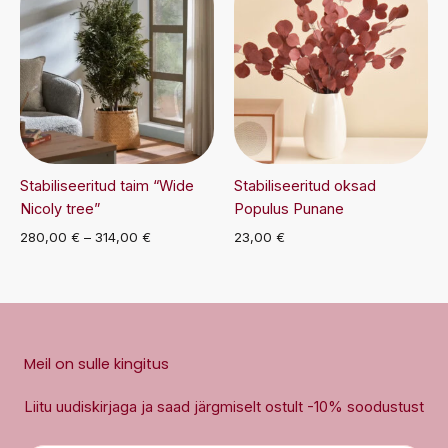
Stabiliseeritud taim “Wide
Stabiliseeritud oksad
Nicoly tree”
Populus Punane
Hinnavahemik:
280,00
€
–
314,00
€
23,00
€
280,00 €
kuni
314,00 €
Meil on sulle kingitus
Liitu uudiskirjaga ja saad järgmiselt ostult -10% soodustust