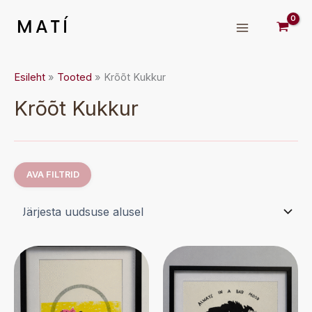
Skip
to
MATÍ
content
Esileht
Tooted
Krõõt Kukkur
Krõõt Kukkur
AVA FILTRID