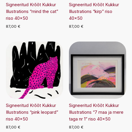
Signeeritud Krõõt Kukkur
Signeeritud Krõõt Kukkur
Illustrations “mind the cat”
Illustrations “kirp” riso
riso 40×50
40×50
87,00
€
87,00
€
Signeeritud Krõõt Kukkur
Signeeritud Krõõt Kukkur
Illustrations “pink leopard”
Illustrations “7 maa ja mere
riso 40×50
taga nr 1” riso 40×50
87,00
€
87,00
€