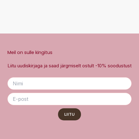
Meil on sulle kingitus
Liitu uudiskirjaga ja saad järgmiselt ostult -10% soodustust
LIITU