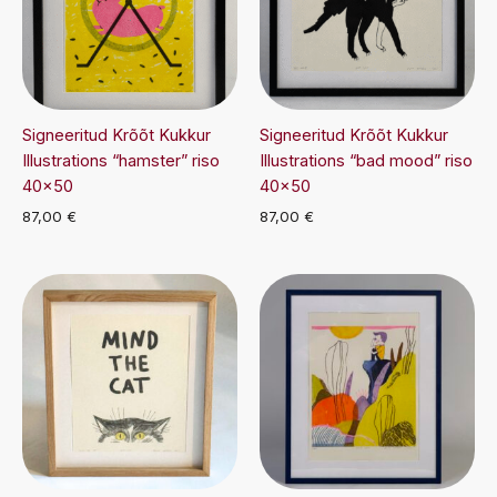
Signeeritud Krõõt Kukkur
Signeeritud Krõõt Kukkur
Illustrations “hamster” riso
Illustrations “bad mood” riso
40×50
40×50
87,00
€
87,00
€