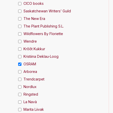
CICO books
Saskatchewan Writers’ Guild
The New Era
The Plant Publishing S.L.
Wildflowers By Floriette
Wendre
Krõõt Kukkur
Kristiina Deklau-Loog
OSRAM
Arborea
Trendcarpet
Nordlux
Ringsted
La Navà
Marita Liivak