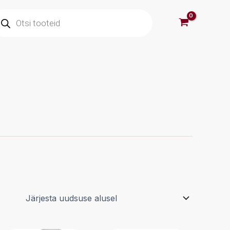
oducts
arch