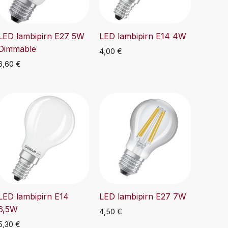
LED lambipirn E27 5W
LED lambipirn E14 4W
Dimmable
4,00
€
6,60
€
LED lambipirn E14
LED lambipirn E27 7W
6,5W
4,50
€
5,30
€