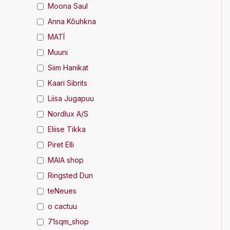
Moona Saul
Anna Kõuhkna
MATÍ
Muuni
Siim Hanikat
Kaari Sibrits
Liisa Jugapuu
Nordlux A/S
Eliise Tikka
Piret Elli
MAIA shop
Ringsted Dun
teNeues
o cactuu
71sqm_shop