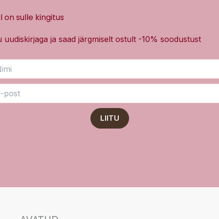
l on sulle kingitus
tu uudiskirjaga ja saad järgmiselt ostult -10% soodustust
LIITU