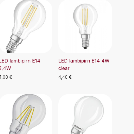
LED lambipirn E14
LED lambipirn E14 4W
3,4W
clear
4,00
€
4,40
€