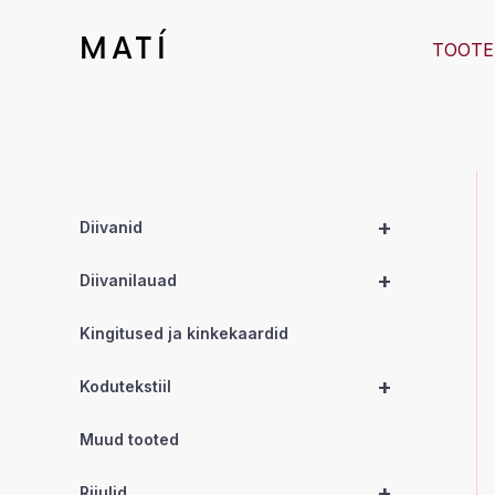
Skip
to
MATÍ
TOOTE
content
+
Diivanid
+
Diivanilauad
Kingitused ja kinkekaardid
+
Kodutekstiil
Muud tooted
+
Riiulid