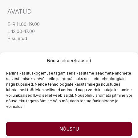
AVATUD
E-R 11.00-19.00
L 12.00-17.00
P suletud
KONTAKT
Nõusolekueelistused
Parima kasutuskogemuse tagamiseks kasutame seadmete andmete
Tarnetingimused
salvestamiseks ja/või neile juurdepääsuks selliseid tehnoloogiaid
nagu küpsised. Nende tehnoloogiate kasutamisega nõustudes
Tagastamine
lubate meil töödelda selliseid andmeid nagu veebikasutaja käitumine
Privaatsuspoliitika
või unikaalsed ID-d sellel veebisaidil. Nõusoleku andmata jätmine või
nõusoleku tagasivõtmine võib mõjutada teatud funktsioone ja
Müügitingimused
võimalusi.
Järelmaks
NÕUSTU